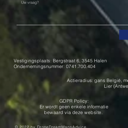
Vestigingsplaats: Bergstraat 6, 3545 Halen
Ondernemingsnummer: 0741.700.404
Actieradius: gans België, m
Lier (A
ntwe
GDPR Policy:
Er wordt geen enkele informatie
bewaard via deze website.
© 2022 by DroneDreamMapsAdvice.